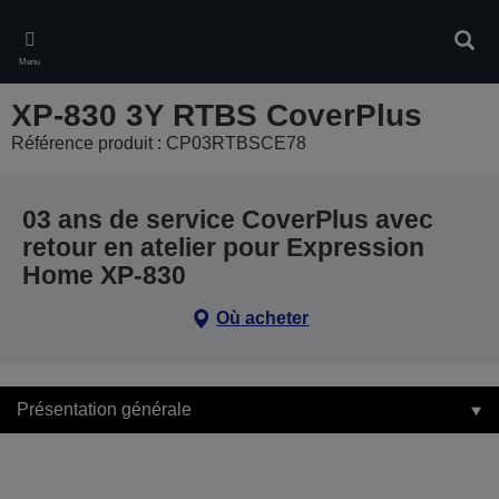
Skip
to
Rech
main
Menu
content
XP-830 3Y RTBS CoverPlus
Référence produit : CP03RTBSCE78
03 ans de service CoverPlus avec
retour en atelier pour Expression
Home XP-830
Où acheter
Présentation générale