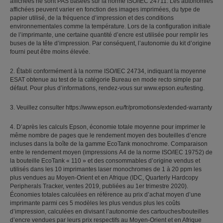
affichées ne sont PAS basées sur la norme ISO/IEC 24711. Les autonomies
affichées peuvent varier en fonction des images imprimées, du type de
papier utilisé, de la fréquence d’impression et des conditions
environnementales comme la température. Lors de la configuration initiale
de l’imprimante, une certaine quantité d’encre est utilisée pour remplir les
buses de la tête d’impression. Par conséquent, l’autonomie du kit d’origine
fourni peut être moins élevée.
2. Établi conformément à la norme ISO/IEC 24734, indiquant la moyenne
ESAT obtenue au test de la catégorie Bureau en mode recto simple par
défaut. Pour plus d’informations, rendez-vous sur www.epson.eu/testing.
3. Veuillez consulter https://www.epson.eu/fr/promotions/extended-warranty
4. D’après les calculs Epson, économie totale moyenne pour imprimer le
même nombre de pages que le rendement moyen des bouteilles d’encre
incluses dans la boîte de la gamme EcoTank monochrome. Comparaison
entre le rendement moyen (impressions A4 de la norme ISO/IEC 19752) de
la bouteille EcoTank « 110 » et des consommables d’origine vendus et
utilisés dans les 10 imprimantes laser monochromes de 1 à 20 ppm les
plus vendues au Moyen-Orient et en Afrique (IDC, Quarterly Hardcopy
Peripherals Tracker, ventes 2019, publiées au 1er trimestre 2020).
Économies totales calculées en référence au prix d’achat moyen d’une
imprimante parmi ces 5 modèles les plus vendus plus les coûts
d’impression, calculées en divisant l’autonomie des cartouches/bouteilles
d’encre vendues par leurs prix respectifs au Moyen-Orient et en Afrique