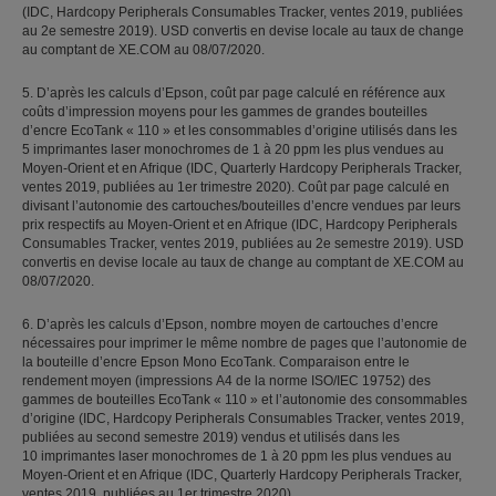
(IDC, Hardcopy Peripherals Consumables Tracker, ventes 2019, publiées
au 2e semestre 2019). USD convertis en devise locale au taux de change
au comptant de XE.COM au 08/07/2020.
5. D’après les calculs d’Epson, coût par page calculé en référence aux
coûts d’impression moyens pour les gammes de grandes bouteilles
d’encre EcoTank « 110 » et les consommables d’origine utilisés dans les
5 imprimantes laser monochromes de 1 à 20 ppm les plus vendues au
Moyen-Orient et en Afrique (IDC, Quarterly Hardcopy Peripherals Tracker,
ventes 2019, publiées au 1er trimestre 2020). Coût par page calculé en
divisant l’autonomie des cartouches/bouteilles d’encre vendues par leurs
prix respectifs au Moyen-Orient et en Afrique (IDC, Hardcopy Peripherals
Consumables Tracker, ventes 2019, publiées au 2e semestre 2019). USD
convertis en devise locale au taux de change au comptant de XE.COM au
08/07/2020.
6. D’après les calculs d’Epson, nombre moyen de cartouches d’encre
nécessaires pour imprimer le même nombre de pages que l’autonomie de
la bouteille d’encre Epson Mono EcoTank. Comparaison entre le
rendement moyen (impressions A4 de la norme ISO/IEC 19752) des
gammes de bouteilles EcoTank « 110 » et l’autonomie des consommables
d’origine (IDC, Hardcopy Peripherals Consumables Tracker, ventes 2019,
publiées au second semestre 2019) vendus et utilisés dans les
10 imprimantes laser monochromes de 1 à 20 ppm les plus vendues au
Moyen-Orient et en Afrique (IDC, Quarterly Hardcopy Peripherals Tracker,
ventes 2019, publiées au 1er trimestre 2020).