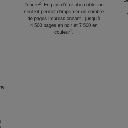
L
2
l’encre
. En plus d’être abordable, un
seul kit permet d’imprimer un nombre
de pages impressionnant : jusqu’à
4 500 pages en noir et 7 500 en
1
couleur
.
t
ine
s