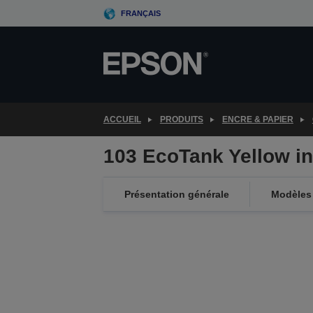
Skip
FRANÇAIS
to
main
content
ACCUEIL
PRODUITS
ENCRE & PAPIER
103 EcoTank Yellow ink
Présentation générale
Modèles 