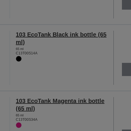
103 EcoTank Black ink bottle (65
ml)
65 ml
C13T00S14A
103 EcoTank Magenta ink bottle
(65 ml)
65 ml
C13T00S34A