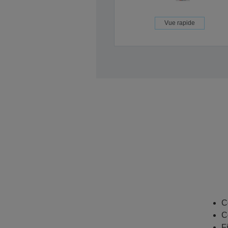
Vue rapide
C
C
F