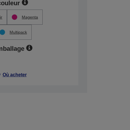
couleur
ir
Magenta
Multipack
mballage
Où acheter