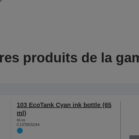
é
res produits de la g
103 EcoTank Cyan ink bottle (65
ml)
65 ml
C13T00S24A