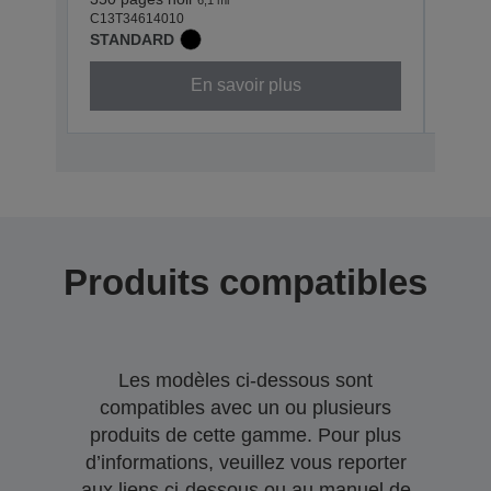
C13T34614010
C13T3
STANDARD
STAN
En savoir plus
Produits compatibles
Les modèles ci-dessous sont
compatibles avec un ou plusieurs
produits de cette gamme. Pour plus
d’informations, veuillez vous reporter
aux liens ci-dessous ou au manuel de