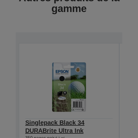
gamme
Singlepack Black 34
Sin
DURABrite Ultra Ink
DURA
350 pages noir
300 p
6,1 ml