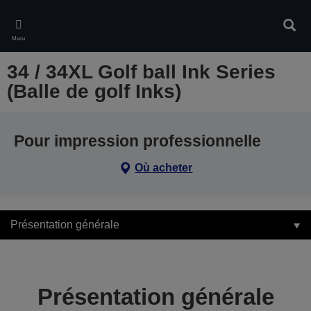
Skip
to
Rech
main
Menu
content
34 / 34XL Golf ball Ink Series
(Balle de golf Inks)
Pour impression professionnelle
Où acheter
Présentation générale
Présentation générale