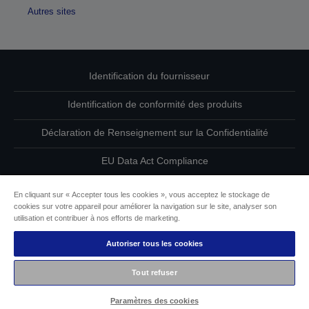
Autres sites
Identification du fournisseur
Identification de conformité des produits
Déclaration de Renseignement sur la Confidentialité
EU Data Act Compliance
Contactez-nous au sujet de vos données
En cliquant sur « Accepter tous les cookies », vous acceptez le stockage de
cookies sur votre appareil pour améliorer la navigation sur le site, analyser son
Informations sur les cookies
utilisation et contribuer à nos efforts de marketing.
Autoriser tous les cookies
L’engagement d’Epson pour l’accessibilité
Tout refuser
Copyright © 2026 Seiko Epson
Paramètres des cookies