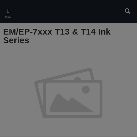
Skip
to
Rech
main
Menu
content
EM/EP-7xxx T13 & T14 Ink
Series