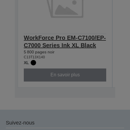
WorkForce Pro EM-C7100/EP-
Wor
C7000 Series Ink XL Black
C70
5 800 pages noir
4 600
C13T13X140
C13T1
XL
XL
En savoir plus
Suivez-nous