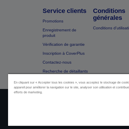
Service clients
Conditions
générales
Promotions
Conditions d’utilisat
Enregistrement de
produit
Vérification de garantie
Inscription à CoverPlus
Contactez-nous
Recherche de détaillants
En cliquant sur « Accepter tous les cookies », vous acceptez le stockage de cooki
appareil pour améliorer la navigation sur le site, analyser son utilisation et contribu
efforts de marketing.
Identification du fournisseur
Identificatio
Contactez-nous au sujet