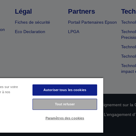
Légal
Partners
Tech
Fiches de sécurité
Portail Partenaires Epson
Technol
ion
Eco Declaration
LPGA
Technol
Precisi
Technol
Technol
Technol
impact 
es sur votre
Autoriser tous les cookies
er à nos
n de conformité des produits
Tout refuser
Déclaration de Renseignement sur la C
 de vos données
Informations sur les cookies
L’engagement d’E
Paramètres des cookies
Copyright © 2026 Seiko Epson