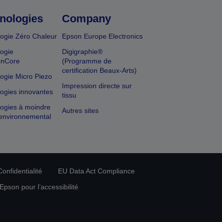
nologies
Company
ogie Zéro Chaleur
Epson Europe Electronics
ogie
Digigraphie®
onCore
(Programme de
certification Beaux-Arts)
ogie Micro Piezo
Impression directe sur
ogies innovantes
tissu
ogies à moindre
Autres sites
environnemental
onfidentialité
EU Data Act Compliance
pson pour l’accessibilité