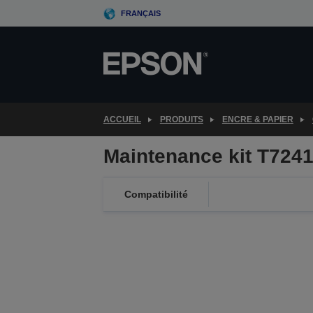
Skip
FRANÇAIS
to
main
content
ACCUEIL
PRODUITS
ENCRE & PAPIER
Maintenance kit T724
Compatibilité