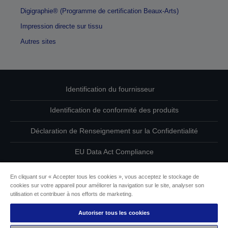
Digigraphie® (Programme de certification Beaux-Arts)
Impression directe sur tissu
Autres sites
Identification du fournisseur
Identification de conformité des produits
Déclaration de Renseignement sur la Confidentialité
EU Data Act Compliance
Contactez-nous au sujet de vos données
En cliquant sur « Accepter tous les cookies », vous acceptez le stockage de
cookies sur votre appareil pour améliorer la navigation sur le site, analyser son
Informations sur les cookies
utilisation et contribuer à nos efforts de marketing.
Autoriser tous les cookies
L’engagement d’Epson pour l’accessibilité