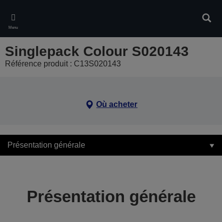
Skip
to
Rech
main
Menu
content
Singlepack Colour S020143
Référence produit : C13S020143
Où acheter
Présentation générale
Présentation générale