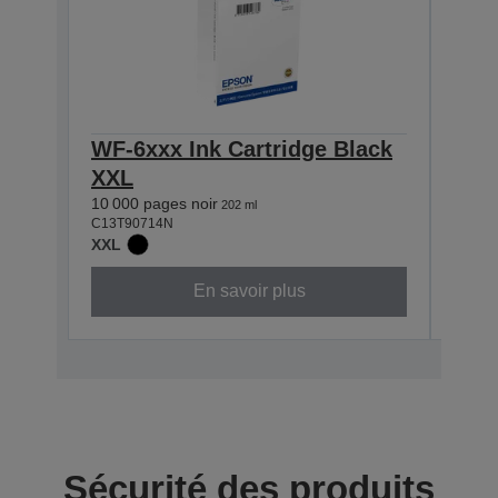
WF-6xxx Ink Cartridge Black
WF-
XXL
XXL
10 000 pages noir
7 000
202 ml
C13T90714N
C13T9
XXL
XXL
En savoir plus
Sécurité des produits