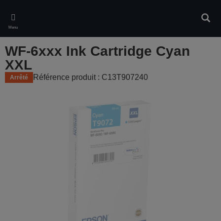
Skip
to
Rech
main
Menu
content
WF-6xxx Ink Cartridge Cyan
XXL
Référence produit : C13T907240
Arrêté