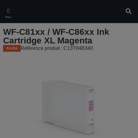
Skip
to
Rech
main
Menu
content
WF-C81xx / WF-C86xx Ink
Cartridge XL Magenta
Référence produit : C13T04B340
Arrêté