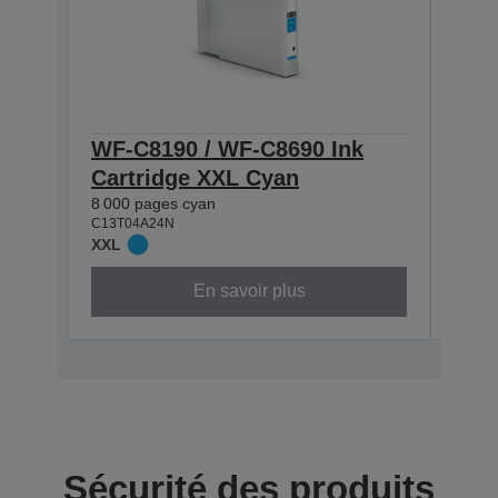
WF-C8190 / WF-C8690 Ink
WF-
Cartridge XXL Cyan
Cart
8 000 pages cyan
5 800 
C13T04A24N
C13T0
XXL
XL
En savoir plus
Sécurité des produits