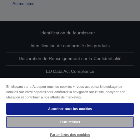
Autres sites
Identification du fournisseur
Identification de conformité des produits
Déclaration de Renseignement sur la Confidentialité
EU Data Act Compliance
Contactez-nous au sujet de vos données
En cliquant sur « Accepter tous les cookies », vous acceptez le stockage de
cookies sur votre appareil pour améliorer la navigation sur le site, analyser son
Informations sur les cookies
utilisation et contribuer à nos efforts de marketing.
Autoriser tous les cookies
L’engagement d’Epson pour l’accessibilité
Tout refuser
Copyright © 2026 Seiko Epson
Paramètres des cookies