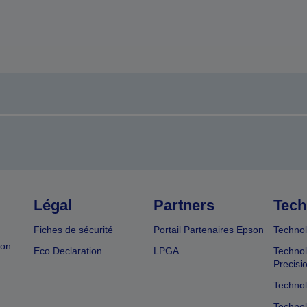
Légal
Partners
Tech
Fiches de sécurité
Portail Partenaires Epson
Technol
ion
Eco Declaration
LPGA
Technol
Precisi
Technol
Technol