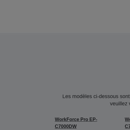
Les modèles ci-dessous sont 
veuillez
WorkForce Pro EP-
Wo
C7000DW
C