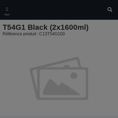
Skip
to
Rech
main
Menu
content
T54G1 Black (2x1600ml)
Référence produit : C13T54G100