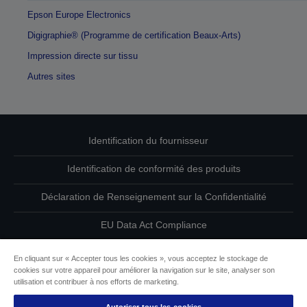
Epson Europe Electronics
Digigraphie® (Programme de certification Beaux-Arts)
Impression directe sur tissu
Autres sites
Identification du fournisseur
Identification de conformité des produits
Déclaration de Renseignement sur la Confidentialité
EU Data Act Compliance
Contactez-nous au sujet de vos données
En cliquant sur « Accepter tous les cookies », vous acceptez le stockage de
cookies sur votre appareil pour améliorer la navigation sur le site, analyser son
Informations sur les cookies
utilisation et contribuer à nos efforts de marketing.