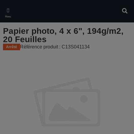
Skip
to
Rech
main
Menu
content
Papier photo, 4 x 6", 194g/m2,
20 Feuilles
Référence produit : C13S041134
Arrêté