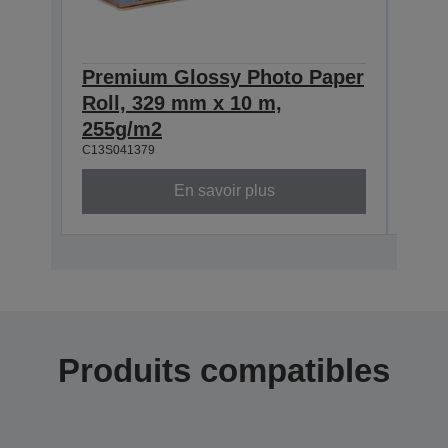
Premium Glossy Photo Paper
Pre
Roll, 329 mm x 10 m,
Roll
C13S0
255g/m2
C13S041379
En savoir plus
Produits compatibles