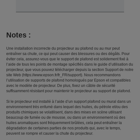
Notes :
Une installation incorrecte du projecteur au plafond ou au mur peut
entraîner sa chute, ce qui peut causer des blessures ou des dégâts. Pour
éviter cela, assurez-vous que le support de plafond est solidement fixé à
l’aide de tous les points de montage spécifiés dans le guide d’utilisation du
projecteur, que vous pouvez télécharger depuis la section Support de notre
site Web (https://www.epson.fr/fr_FR/support). Nous recommandons
l’utilisation de supports de plafond homologués par Epson et compatibles
avec le modèle de projecteur. De plus, fixez un câble de sécurité
suffisamment résistant pour maintenir le projecteur au support de plafond.
Si le projecteur est installé à l’aide d’un support plafond ou mural dans un
environnement très enfumé dans lequel des huiles, du pétrole et/ou des
produits chimiques se volatilisent, dans des mises en scène utilisant
beaucoup de fumée ou de mousse, ou dans un environnement où des
huiles aromatiques sont fréquemment brûlées, cela peut entraîner la
dégradation de certaines parties de nos produits qui, avec le temps,
peuvent se rompre et causer la chute du projecteur.