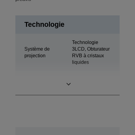
Technologie
Technologie
Système de
3LCD, Obturateur
projection
RVB à cristaux
liquides
0,63 pouce avec
Panneau LCD
MLA (D7)