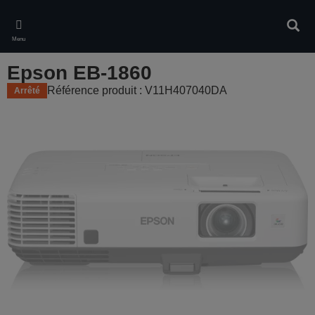
Skip
to
Rech
main
Menu
content
Epson EB-1860
Référence produit : V11H407040DA
Arrêté