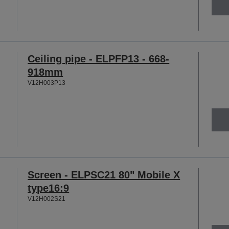
Ceiling pipe - ELPFP13 - 668-
918mm
V12H003P13
Screen - ELPSC21 80" Mobile X
type16:9
V12H002S21