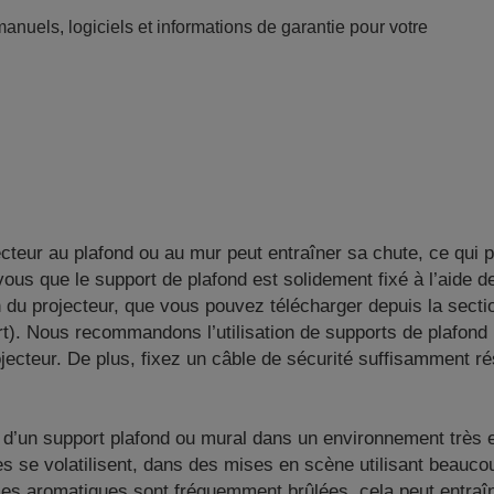
anuels, logiciels et informations de garantie pour votre
jecteur au plafond ou au mur peut entraîner sa chute, ce qui
vous que le support de plafond est solidement fixé à l’aide 
ion du projecteur, que vous pouvez télécharger depuis la sect
rt). Nous recommandons l’utilisation de supports de plafon
ecteur. De plus, fixez un câble de sécurité suffisamment rés
ide d’un support plafond ou mural dans un environnement très
ues se volatilisent, dans des mises en scène utilisant beau
es aromatiques sont fréquemment brûlées, cela peut entraîn