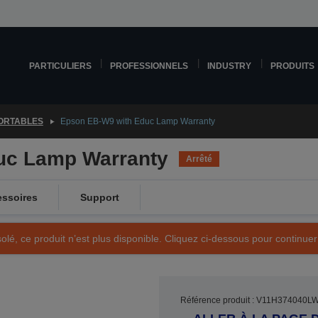
PARTICULIERS
PROFESSIONNELS
INDUSTRY
PRODUITS
ORTABLES
Epson EB-W9 with Educ Lamp Warranty
uc Lamp Warranty
Arrêté
ssoires
Support
olé, ce produit n’est plus disponible. Cliquez ci-dessous pour continuer
Référence produit : V11H374040L