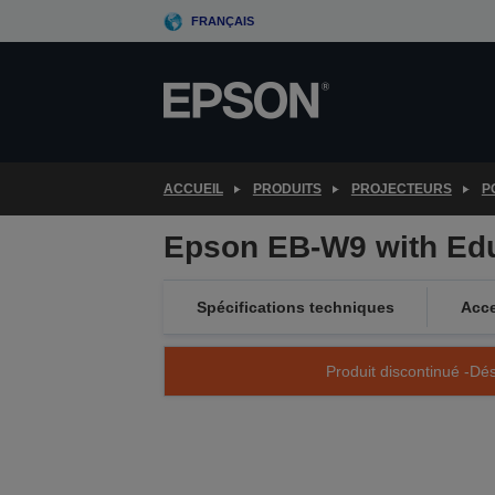
Skip
FRANÇAIS
to
main
content
ACCUEIL
PRODUITS
PROJECTEURS
P
Epson EB-W9 with Ed
Spécifications techniques
Acce
Produit discontinué -Dés