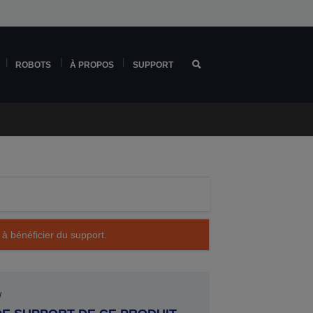
ROBOTS
À PROPOS
SUPPORT
 à bénéficier du support.
W