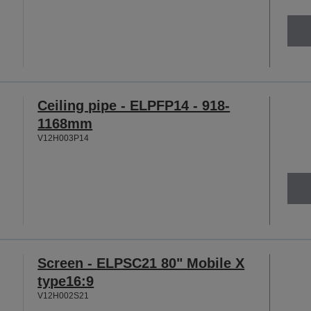
Ceiling pipe - ELPFP14 - 918-
1168mm
V12H003P14
Screen - ELPSC21 80" Mobile X
type16:9
V12H002S21