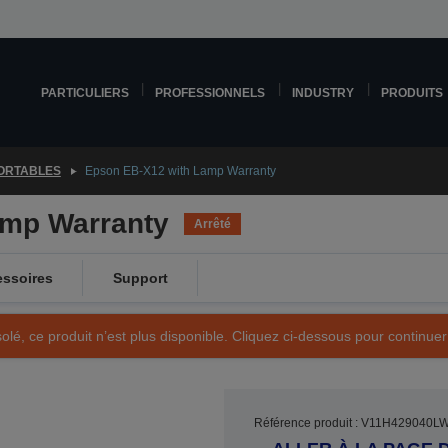
PARTICULIERS
PROFESSIONNELS
INDUSTRY
PRODUITS
ORTABLES
Epson EB-X12 with Lamp Warranty
amp Warranty
Arrêté
ssoires
Support
olé, ce produit n’est plus disponible. Cliquez ci-dessous pour continuer
Référence produit : V11H429040L