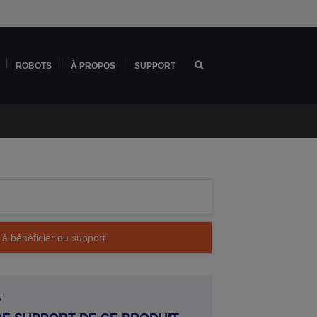
ROBOTS
À PROPOS
SUPPORT
 à bénéficier du support.
W