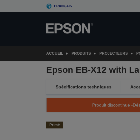
Skip
FRANÇAIS
to
main
content
ACCUEIL
PRODUITS
PROJECTEURS
P
Epson EB-X12 with L
Spécifications techniques
Acce
Produit discontinué -Dés
Primé