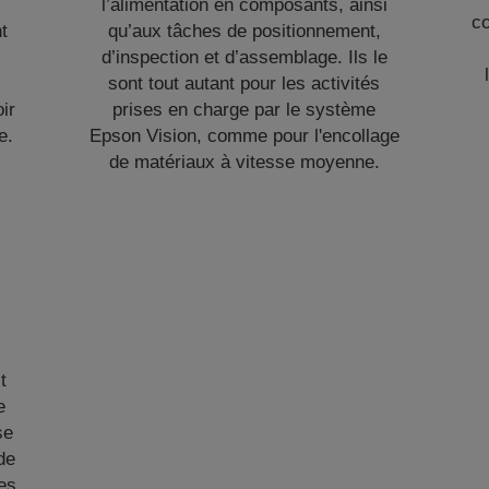
.
l’alimentation en composants, ainsi
c
t
qu’aux tâches de positionnement,
d’inspection et d’assemblage. Ils le
sont tout autant pour les activités
ir
prises en charge par le système
e.
Epson Vision, comme pour l'encollage
de matériaux à vitesse moyenne.
t
e
se
de
les