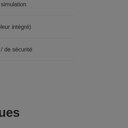
 simulation
eur intégré)
 / de sécurité
ques