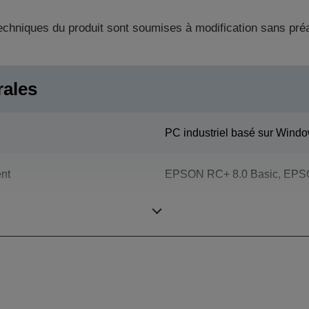
techniques du produit sont soumises à modification sans pré
rales
PC industriel basé sur Windo
nt
EPSON RC+ 8.0 Basic, EPSO
Epson SPEL+ (multitâche pos