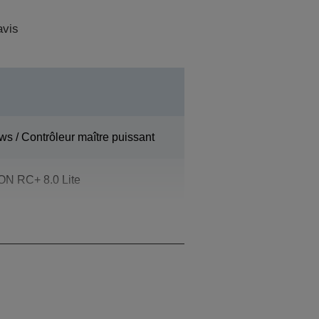
avis
ws / Contrôleur maître puissant
N RC+ 8.0 Lite
sible)