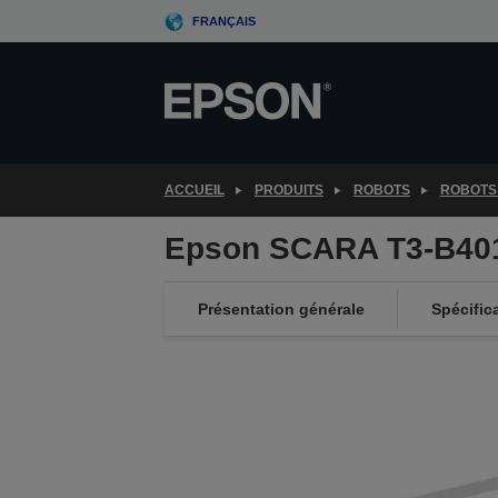
Skip
FRANÇAIS
to
main
content
ACCUEIL
PRODUITS
ROBOTS
ROBOTS
Epson SCARA T3-B401
Présentation générale
Spécific