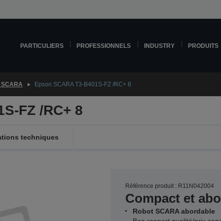
PARTICULIERS
PROFESSIONNELS
INDUSTRY
PRODUITS
 SCARA
Epson SCARA T3-B401S-FZ /RC+ 8
S-FZ /RC+ 8
ations techniques
Référence produit : R11N042004
Compact et abo
Robot SCARA abordable