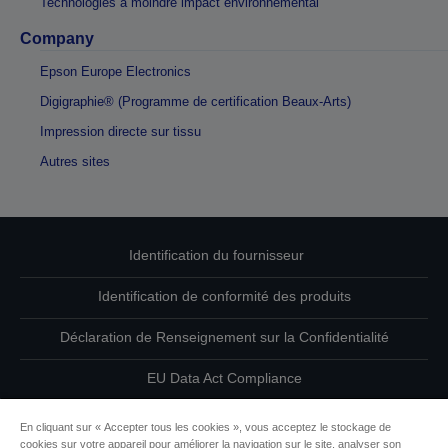
Technologies à moindre impact environnemental
Company
Epson Europe Electronics
Digigraphie® (Programme de certification Beaux-Arts)
Impression directe sur tissu
Autres sites
Identification du fournisseur
Identification de conformité des produits
Déclaration de Renseignement sur la Confidentialité
EU Data Act Compliance
Contactez-nous au sujet de vos données
En cliquant sur « Accepter tous les cookies », vous acceptez le stockage de
cookies sur votre appareil pour améliorer la navigation sur le site, analyser son