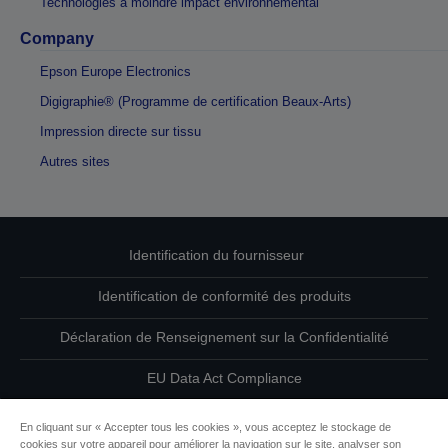
Technologies à moindre impact environnemental
Company
Epson Europe Electronics
Digigraphie® (Programme de certification Beaux-Arts)
Impression directe sur tissu
Autres sites
Identification du fournisseur
Identification de conformité des produits
Déclaration de Renseignement sur la Confidentialité
EU Data Act Compliance
Contactez-nous au sujet de vos données
En cliquant sur « Accepter tous les cookies », vous acceptez le stockage de
cookies sur votre appareil pour améliorer la navigation sur le site, analyser son