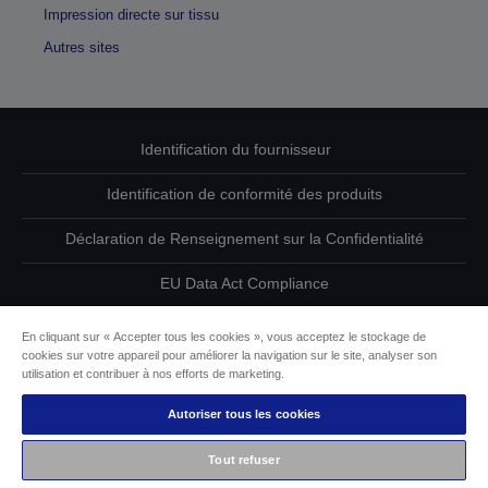
Impression directe sur tissu
Autres sites
Identification du fournisseur
Identification de conformité des produits
Déclaration de Renseignement sur la Confidentialité
EU Data Act Compliance
Contactez-nous au sujet de vos données
En cliquant sur « Accepter tous les cookies », vous acceptez le stockage de
cookies sur votre appareil pour améliorer la navigation sur le site, analyser son
Informations sur les cookies
utilisation et contribuer à nos efforts de marketing.
Autoriser tous les cookies
L’engagement d’Epson pour l’accessibilité
Tout refuser
Copyright © 2026 Seiko Epson