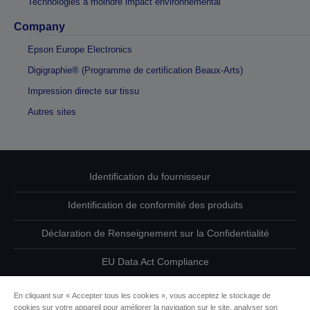
Technologies à moindre impact environnemental
Company
Epson Europe Electronics
Digigraphie® (Programme de certification Beaux-Arts)
Impression directe sur tissu
Autres sites
Identification du fournisseur
Identification de conformité des produits
Déclaration de Renseignement sur la Confidentialité
EU Data Act Compliance
Contactez-nous au sujet de vos données
En cliquant sur « Accepter tous les cookies », vous acceptez le stockage de
cookies sur votre appareil pour améliorer la navigation sur le site, analyser son