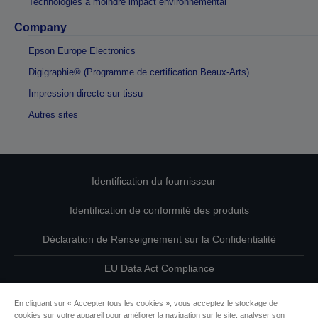
Technologies à moindre impact environnemental
Company
Epson Europe Electronics
Digigraphie® (Programme de certification Beaux-Arts)
Impression directe sur tissu
Autres sites
Identification du fournisseur
Identification de conformité des produits
Déclaration de Renseignement sur la Confidentialité
EU Data Act Compliance
Contactez-nous au sujet de vos données
En cliquant sur « Accepter tous les cookies », vous acceptez le stockage de
cookies sur votre appareil pour améliorer la navigation sur le site, analyser son