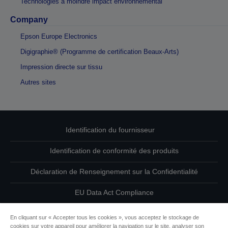
Technologies à moindre impact environnemental
Company
Epson Europe Electronics
Digigraphie® (Programme de certification Beaux-Arts)
Impression directe sur tissu
Autres sites
Identification du fournisseur
Identification de conformité des produits
Déclaration de Renseignement sur la Confidentialité
EU Data Act Compliance
Contactez-nous au sujet de vos données
En cliquant sur « Accepter tous les cookies », vous acceptez le stockage de
cookies sur votre appareil pour améliorer la navigation sur le site, analyser son