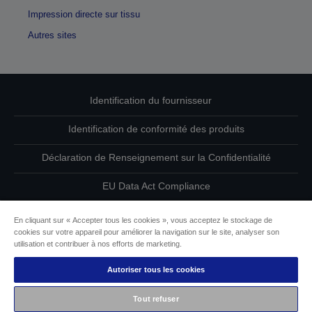
Impression directe sur tissu
Autres sites
Identification du fournisseur
Identification de conformité des produits
Déclaration de Renseignement sur la Confidentialité
EU Data Act Compliance
Contactez-nous au sujet de vos données
En cliquant sur « Accepter tous les cookies », vous acceptez le stockage de
cookies sur votre appareil pour améliorer la navigation sur le site, analyser son
Informations sur les cookies
utilisation et contribuer à nos efforts de marketing.
Autoriser tous les cookies
L’engagement d’Epson pour l’accessibilité
Tout refuser
Copyright © 2026 Seiko Epson