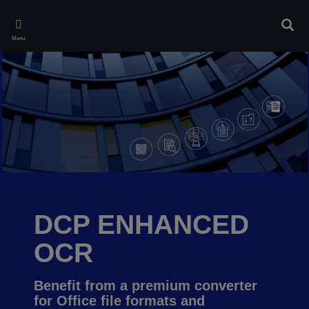
Skip
to
Rech
main
Menu
content
DCP ENHANCED
OCR
Benefit from a premium converter
for Office file formats and