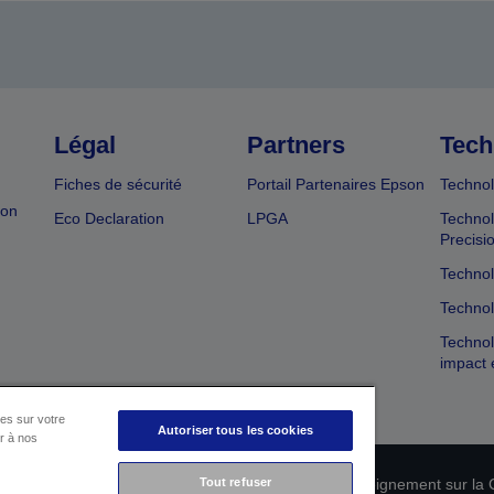
Légal
Partners
Tech
Fiches de sécurité
Portail Partenaires Epson
Technol
ion
Eco Declaration
LPGA
Technol
Precisi
Technol
Technol
Technol
impact 
es sur votre
Autoriser tous les cookies
er à nos
n de conformité des produits
Tout refuser
Déclaration de Renseignement sur la C