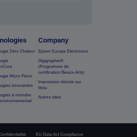
nologies
Company
ogie Zéro Chaleur
Epson Europe Electronics
ogie
Digigraphie®
onCore
(Programme de
certification Beaux-Arts)
ogie Micro Piezo
Impression directe sur
ogies innovantes
tissu
ogies à moindre
Autres sites
environnemental
onfidentialité
EU Data Act Compliance