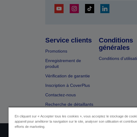
Service clients
Conditions
générales
Promotions
Conditions d’utilisat
Enregistrement de
produit
Vérification de garantie
Inscription à CoverPlus
Contactez-nous
Recherche de détaillants
En cliquant sur « Accepter tous les cookies », vous acceptez le stockage de cooki
appareil pour améliorer la navigation sur le site, analyser son utilisation et contribu
efforts de marketing.
Identification du fournisseur
Identificatio