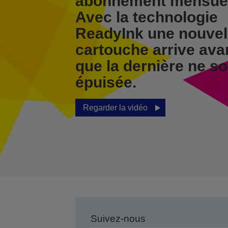
abonnement mensuel
Avec la technologie
ReadyInk une nouvel
cartouche arrive ava
que la dernière ne so
épuisée.
Regarder la vidéo
Suivez-nous