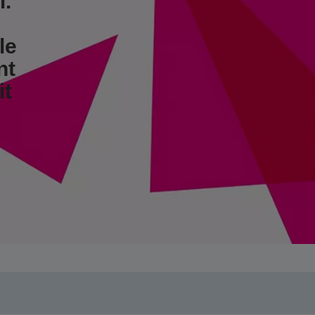
.
le
nt
it