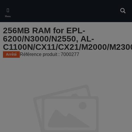
Skip
to
Rech
main
Menu
content
256MB RAM for EPL-
6200/N3000/N2550, AL-
C1100N/CX11/CX21/M2000/M230
Référence produit : 7000277
Arrêté