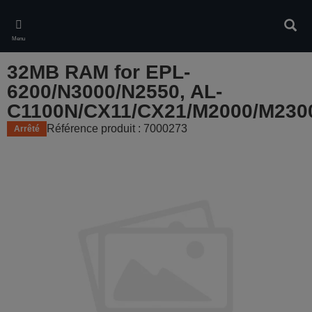
Skip
to
Rech
main
Menu
content
32MB RAM for EPL-
6200/N3000/N2550, AL-
C1100N/CX11/CX21/M2000/M230
Référence produit : 7000273
Arrêté