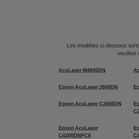
Les modèles ci-dessous sont 
veuillez
AcuLaser M4000DN
A
Epson AcuLaser 2600DN
E
Epson AcuLaser C2600DN
E
C
Epson AcuLaser
E
C4200DNPC6
C