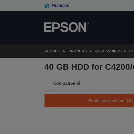
Skip
FRANÇAIS
to
main
content
ACCUEIL
PRODUITS
ACCESSOIRES
40
40 GB HDD for C4200
Compatibilité
Produit discontinué -Dés