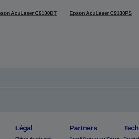
pson AcuLaser C9100DT
Epson AcuLaser C9100PS
Légal
Partners
Tech
Fiches de sécurité
Portail Partenaires Epson
Technol