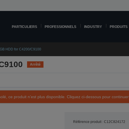
PARTICULIERS
PROFESSIONNELS
INDUSTRY
PRODUITS
 GB HDD for C4200/C9100
/C9100
Arrêté
olé, ce produit n’est plus disponible. Cliquez ci-dessous pour continuer
Référence produit : C12C824172