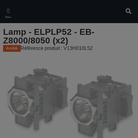
Skip
to
Rech
main
Menu
content
Lamp - ELPLP52 - EB-
Z8000/8050 (x2)
Référence produit : V13H010L52
Arrêté