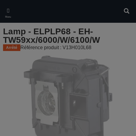
Skip
to
Rech
main
Menu
content
Lamp - ELPLP68 - EH-
TW59xx/6000/W/6100/W
Référence produit : V13H010L68
Arrêté