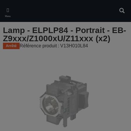
Skip
to
Rech
main
Menu
content
Lamp - ELPLP84 - Portrait - EB-
Z9xxx/Z1000xU/Z11xxx (x2)
Référence produit : V13H010L84
Arrêté