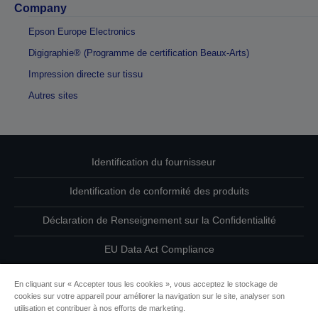
Company
Epson Europe Electronics
Digigraphie® (Programme de certification Beaux-Arts)
Impression directe sur tissu
Autres sites
Identification du fournisseur
Identification de conformité des produits
Déclaration de Renseignement sur la Confidentialité
EU Data Act Compliance
Contactez-nous au sujet de vos données
En cliquant sur « Accepter tous les cookies », vous acceptez le stockage de
cookies sur votre appareil pour améliorer la navigation sur le site, analyser son
Informations sur les cookies
utilisation et contribuer à nos efforts de marketing.