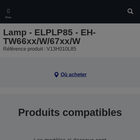
Skip
to
Rech
main
Menu
content
Lamp - ELPLP85 - EH-
TW66xx/W/67xx/W
Référence produit : V13H010L85
Où acheter
Produits compatibles