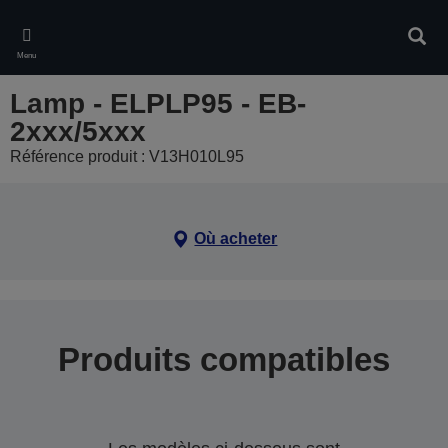
Skip
to
Rech
main
Menu
content
Lamp - ELPLP95 - EB-
2xxx/5xxx
Référence produit : V13H010L95
Où acheter
Produits compatibles