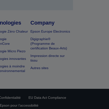
nologies
Company
ogie Zéro Chaleur
Epson Europe Electronics
ogie
Digigraphie®
onCore
(Programme de
certification Beaux-Arts)
ogie Micro Piezo
Impression directe sur
ogies innovantes
tissu
ogies à moindre
Autres sites
environnemental
onfidentialité
EU Data Act Compliance
pson pour l’accessibilité