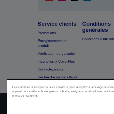
Service clients
Conditions
générales
Promotions
Conditions d’utilisat
Enregistrement de
produit
Vérification de garantie
Inscription à CoverPlus
Contactez-nous
Recherche de détaillants
En cliquant sur « Accepter tous les cookies », vous acceptez le stockage de cooki
appareil pour améliorer la navigation sur le site, analyser son utilisation et contribu
efforts de marketing.
Identification du fournisseur
Identificatio
Contactez-nous au sujet