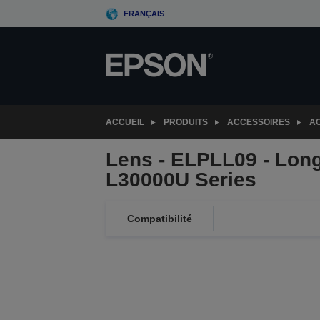
Skip
FRANÇAIS
to
main
content
ACCUEIL
PRODUITS
ACCESSOIRES
AC
Lens - ELPLL09 - Long
L30000U Series
Compatibilité