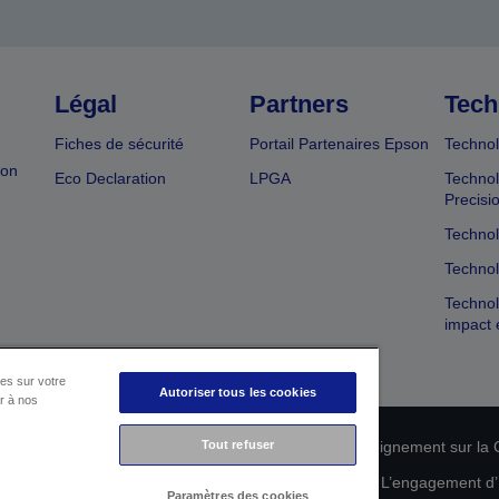
Légal
Partners
Tech
Fiches de sécurité
Portail Partenaires Epson
Technol
ion
Eco Declaration
LPGA
Technol
Precisi
Technol
Technol
Technol
impact 
es sur votre
Autoriser tous les cookies
er à nos
n de conformité des produits
Déclaration de Renseignement sur la C
Tout refuser
 de vos données
Informations sur les cookies
L’engagement d’E
Paramètres des cookies