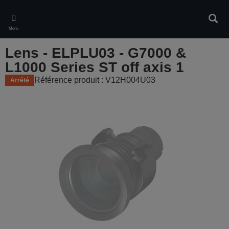
Skip
to
Rech
main
Menu
content
Lens - ELPLU03 - G7000 &
L1000 Series ST off axis 1
Référence produit : V12H004U03
Arrêté