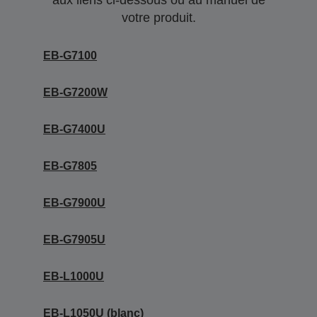
aux liens ci-dessous ou au manuel de
votre produit.
EB-G7100
EB-G7200W
EB-G7400U
EB-G7805
EB-G7900U
EB-G7905U
EB-L1000U
EB-L1050U (blanc)