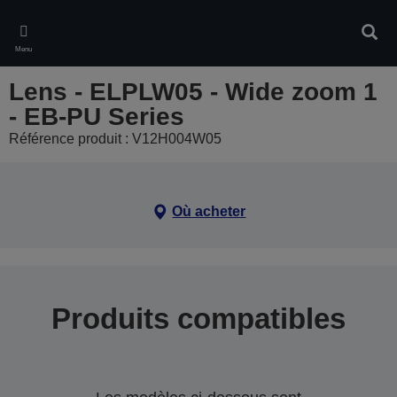
Skip
to
Rech
main
Menu
content
Lens - ELPLW05 - Wide zoom 1
- EB-PU Series
Référence produit : V12H004W05
Où acheter
Produits compatibles