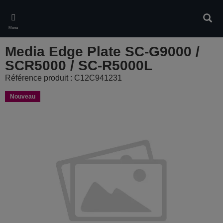
Skip
to
Rech
main
Menu
content
Media Edge Plate SC-G9000 /
SCR5000 / SC-R5000L
Référence produit : C12C941231
Nouveau