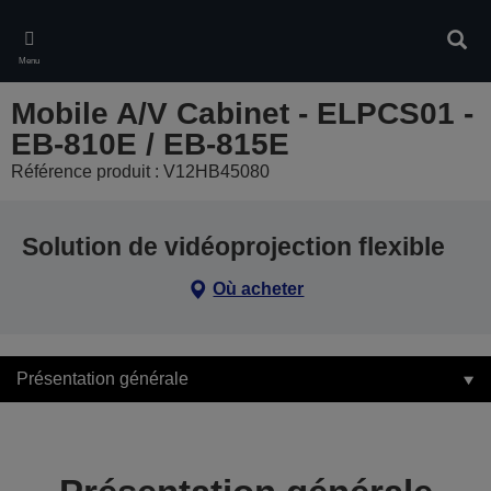
Skip
to
Rech
main
Menu
content
Mobile A/V Cabinet - ELPCS01 -
EB-810E / EB-815E
Référence produit : V12HB45080
Solution de vidéoprojection flexible
Où acheter
Présentation générale