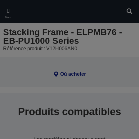
Skip
to
Rech
main
Menu
content
Stacking Frame - ELPMB76 -
EB-PU1000 Series
Référence produit : V12H006AN0
Où acheter
Produits compatibles