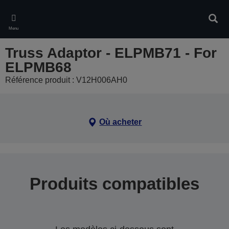
Skip
to
Rech
main
Menu
content
Truss Adaptor - ELPMB71 - For
ELPMB68
Référence produit : V12H006AH0
Où acheter
Produits compatibles