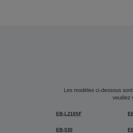
Les modèles ci-dessous sont 
veuillez
EB-L210SF
E
EB-530
E