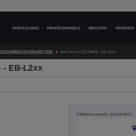
PARTICULIERS
PROFESSIONNELS
INDUSTRY
PRODUITS
CESSOIRES DE PROJECTION
Wall Mount - ELPMB64 - EB-L2xx
 - EB-L2xx
Référence produit : V12HA39010