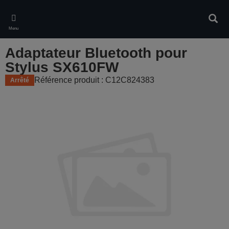
Skip
to
Rech
main
Menu
content
Adaptateur Bluetooth pour
Stylus SX610FW
Référence produit : C12C824383
Arrêté