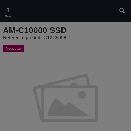
Skip
to
Rech
main
Menu
content
AM-C10000 SSD
Référence produit : C12C939811
Nouveau