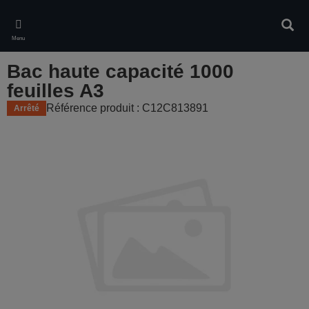
Skip
to
Rech
main
Menu
content
Bac haute capacité 1000
feuilles A3
Référence produit : C12C813891
Arrêté