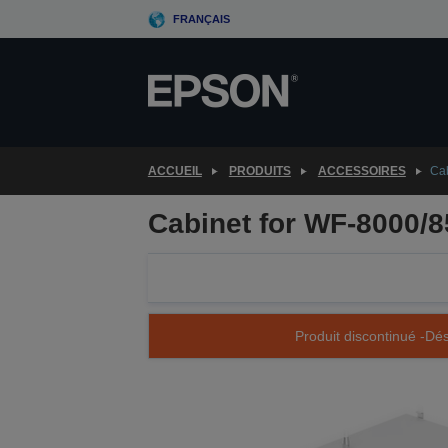
Skip
FRANÇAIS
to
main
content
ACCUEIL
PRODUITS
ACCESSOIRES
Cab
Cabinet for WF-8000/8
Produit discontinué -Dés