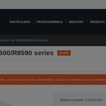
PARTICULIERS
PROFESSIONNELS
INDUSTRY
PRODUITS
inet for WF-8000/8500/R8590 series
500/R8590 series
Arrêté
olé, ce produit n’est plus disponible. Cliquez ci-dessous pour continuer
Référence produit : C12C847261