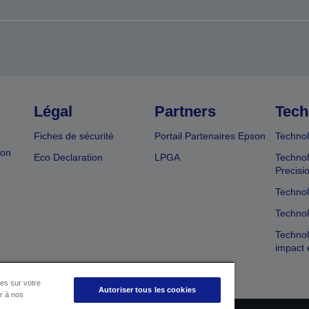
Légal
Partners
Tech
Fiches de sécurité
Portail Partenaires Epson
Technol
ion
Eco Declaration
LPGA
Technol
Precisi
Technol
Technol
Technol
impact 
es sur votre
Autoriser tous les cookies
er à nos