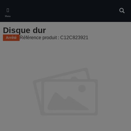
Skip
to
Rech
main
Menu
content
Disque dur
Référence produit : C12C823921
Arrêté