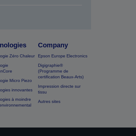
nologies
Company
ogie Zéro Chaleur
Epson Europe Electronics
ogie
Digigraphie®
onCore
(Programme de
certification Beaux-Arts)
ogie Micro Piezo
Impression directe sur
ogies innovantes
tissu
ogies à moindre
Autres sites
environnemental