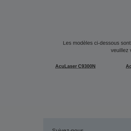
Les modèles ci-dessous sont 
veuillez
AcuLaser C9300N
A
Suivez-nous