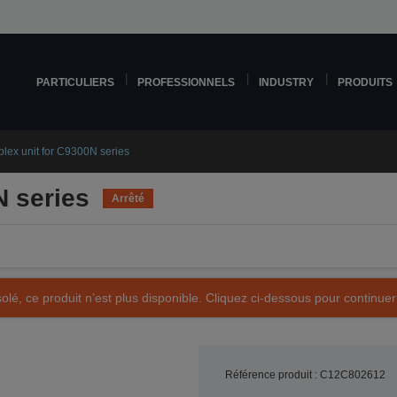
PARTICULIERS
PROFESSIONNELS
INDUSTRY
PRODUITS
lex unit for C9300N series
N series
Arrêté
olé, ce produit n’est plus disponible. Cliquez ci-dessous pour continuer
Référence produit : C12C802612