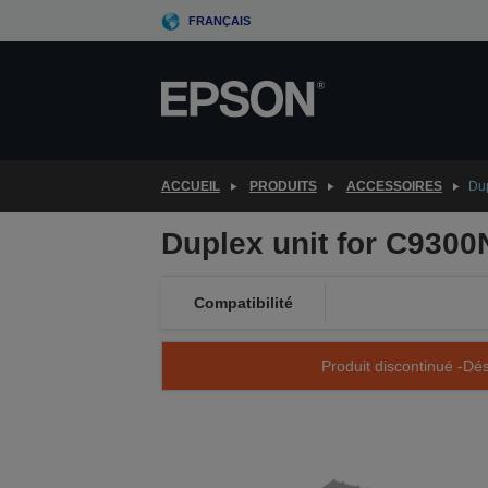
Skip
FRANÇAIS
to
main
content
ACCUEIL
PRODUITS
ACCESSOIRES
Dup
Duplex unit for C9300
Compatibilité
Produit discontinué -Dés