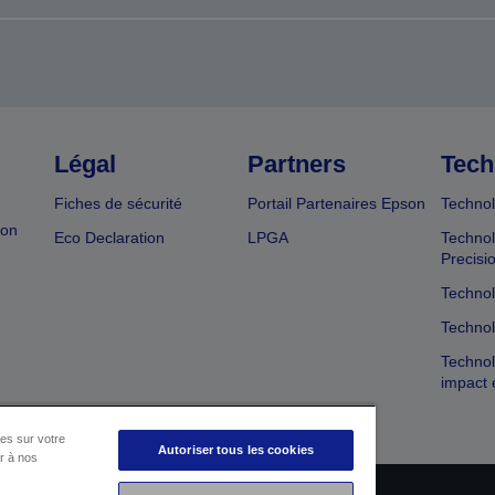
Légal
Partners
Tech
Fiches de sécurité
Portail Partenaires Epson
Technol
ion
Eco Declaration
LPGA
Technol
Precisi
Technol
Technol
Technol
impact 
es sur votre
Autoriser tous les cookies
er à nos