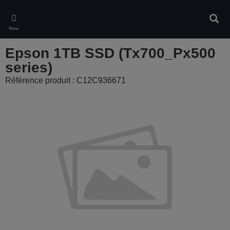
Skip
to
Rech
main
Menu
content
Epson 1TB SSD (Tx700_Px500
series)
Référence produit : C12C936671