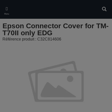
Skip
to
Rech
main
Menu
content
Epson Connector Cover for TM-
T70II only EDG
Référence produit : C32C814606