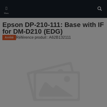
Skip
to
Rech
main
Menu
content
Epson DP-210-111: Base with IF
for DM-D210 (EDG)
Référence produit : A62B132111
Arrêté